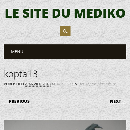
LE SITE DU MEDIKO
Main menu
Skip
MENU
to
content
kopta13
PUBLISHED
2 JANVIER 2018
AT
479 × 600
IN
Des Koptas plus mieux
← PREVIOUS
NEXT →