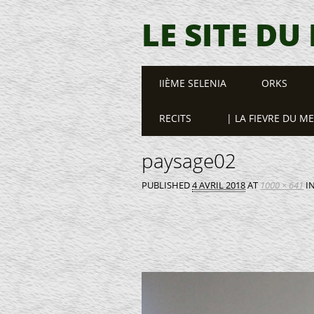
LE SITE DU
Main menu
Skip
IIÈME SELENIA
ORKS
to
content
RECITS
| LA FIEVRE DU M
paysage02
PUBLISHED
4 AVRIL 2018
AT
1000 × 641
I