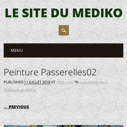
LE SITE DU MEDIKO
Main menu
Skip
MENU
to
content
Peinture Passerelles02
PUBLISHED
11 JUILLET 2018
AT
1000 × 687
IN
Consortium Nevo :
Réservoirs et citernes
← PREVIOUS